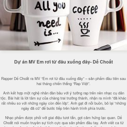
Dự án MV Em rơi từ đâu xuống đây- Dế Choắt
Rapper Dế Choắt ra MV “Em rơi từ đâu xuống đây” – sản phẩm đầu tiên sau
hai tháng chiến thắng “Rap Việt”.
Anh kết hợp một nghệ nhân đàn bầu với ý tưởng rap trên nền nhạc cụ dân
tộc. Bài hát là lời tâm sự của chàng trai trưởng thành, nhận ra mình “đã khác
rất nhiều so với những ngày còn đến lớp”. Anh gạt đi nỗi buồn, bỏ lại “những
ngày đã cũ” để bước tiếp trên hành trình phía trước.
Nhạc phẩm được phối với giai điệu tươi tắn, gợi cảm hứng lạc quan. Dế
Choắt nói muốn truyền sự tích cực qua sản phẩm đầu tay. Anh viết ca từ