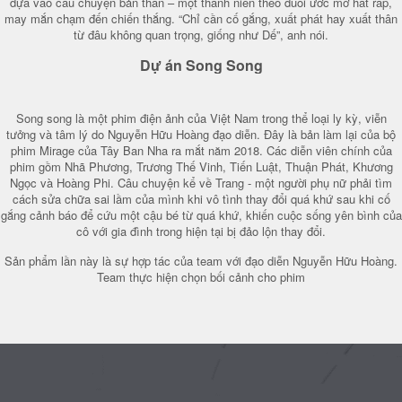
dựa vào câu chuyện bản thân – một thanh niên theo đuổi ước mơ hát rap,
may mắn chạm đến chiến thắng. “Chỉ cần cố gắng, xuất phát hay xuất thân
từ đâu không quan trọng, giống như Dế”, anh nói.
Dự án Song Song
Song song là một phim điện ảnh của Việt Nam trong thể loại ly kỳ, viễn
tưởng và tâm lý do Nguyễn Hữu Hoàng đạo diễn. Đây là bản làm lại của bộ
phim Mirage của Tây Ban Nha ra mắt năm 2018. Các diễn viên chính của
phim gồm Nhã Phương, Trương Thế Vinh, Tiến Luật, Thuận Phát, Khương
Ngọc và Hoàng Phi. Câu chuyện kể về Trang - một người phụ nữ phải tìm
cách sửa chữa sai lầm của mình khi vô tình thay đổi quá khứ sau khi cố
gắng cảnh báo để cứu một cậu bé từ quá khứ, khiến cuộc sống yên bình của
cô với gia đình trong hiện tại bị đảo lộn thay đổi.
Sản phẩm lần này là sự hợp tác của team với đạo diễn Nguyễn Hữu Hoàng.
Team thực hiện chọn bối cảnh cho phim