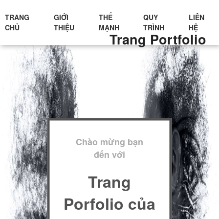
TRANG
GIỚI
THẾ
QUY
LIÊN
CHỦ
THIỆU
MẠNH
TRÌNH
HỆ
Trang Portfolio
Chào mừng bạn
đến với
Trang
Porfolio của